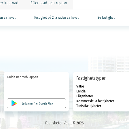
ter kostnad
Efter stad och region
den av havet
Fastighet på 2: a raden av havet
Se fastighet
Ladda ner mobilappen
Fastighetstyper
Villor
Landa
Lägenheter
Kommersiella fastigheter
Ladda ner från Google Play
Turistfastigheter
Fastigheter Vesta© 2026