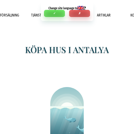
?
Change site language to
✓
✗
FÖRSÄLJNING
TJÄNSTER
BETALNING
ARTIKLAR
K
KÖPA HUS I ANTALYA