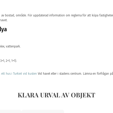
typ av bostad, område. För uppdaterad information om reglerna för att köpa fastighet
havet.
lya
ex, vattenpark.
+1, 2+1, 1+1).
 ett hus i Turkiet vid kusten
Vid havet eller i stadens centrum. Lämna en förfrågan p
KLARA URVAL AV OBJEKT