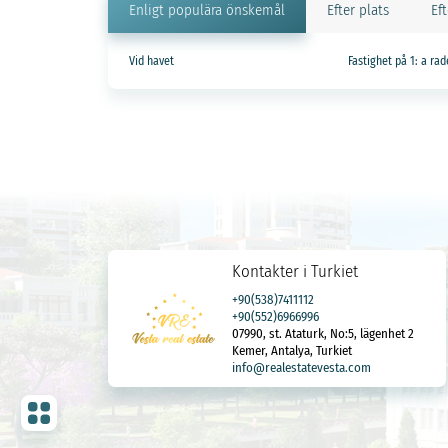
Enligt populära önskemål
Efter plats
Ef
Vid havet
Fastighet på 1: a ra
Kontakter i Turkiet
+90(538)7411112
+90(552)6966996
07990, st. Ataturk, No:5, lägenhet 2
Kemer, Antalya, Turkiet
info@realestatevesta.com