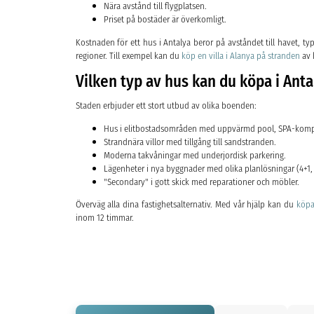
Nära avstånd till flygplatsen.
Priset på bostäder är överkomligt.
Kostnaden för ett hus i Antalya beror på avståndet till havet, 
regioner. Till exempel kan du
köp en villa i Alanya på stranden
av 
Vilken typ av hus kan du köpa i Anta
Staden erbjuder ett stort utbud av olika boenden:
Hus i elitbostadsområden med uppvärmd pool, SPA-kompl
Strandnära villor med tillgång till sandstranden.
Moderna takvåningar med underjordisk parkering.
Lägenheter i nya byggnader med olika planlösningar (4+1, 3
"Secondary" i gott skick med reparationer och möbler.
Överväg alla dina fastighetsalternativ. Med vår hjälp kan du
köpa
inom 12 timmar.