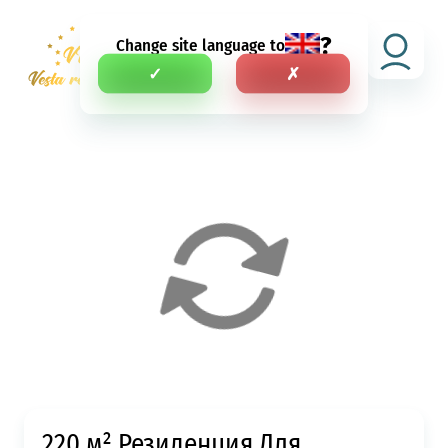
?
Change site language to
SV
✓
✗
220 м² Резиденция Для