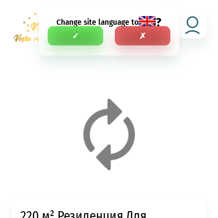
?
Change site language to
NEI
✓
✗
220 м² Резиденция Для