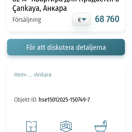
Çankaya, Анкара
68 760
Försäljning
För att diskutera detaljerna
Hem
› ... ›
Ankara
hse15012025-150749-7
Objekt-ID: