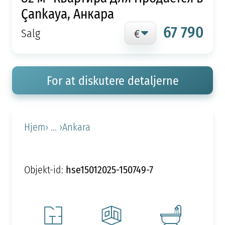
Çankaya, Анкара
67 790
Salg
For at diskutere detaljerne
Hjem
› ... ›
Ankara
hse15012025-150749-7
Objekt-id: