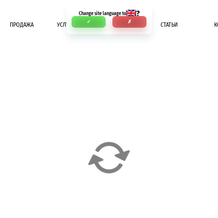
?
Change site language to
✓
✗
ПРОДАЖА
УСЛУГИ
ОПЛАТА
СТАТЬИ
К