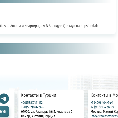
ükesat, Анкара и Квартира для В Аренду в Çankaya на hepsiemlak!
Контакты в Турции
Контакты в Мо
+90(538)7411112
+7 (499) 404-24-11
+90(552)6966996
+7 (967) 154-97-27
НОК
07990, ул. Ататюрк, №:5, квартира 2
Москва, Малый Ка
Кемер, Анталия, Турция
info@realestateves