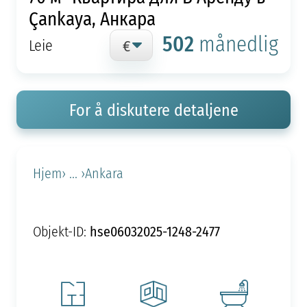
Çankaya, Анкара
502
månedlig
Leie
For å diskutere detaljene
Hjem
› ... ›
Ankara
hse06032025-1248-2477
Objekt-ID: