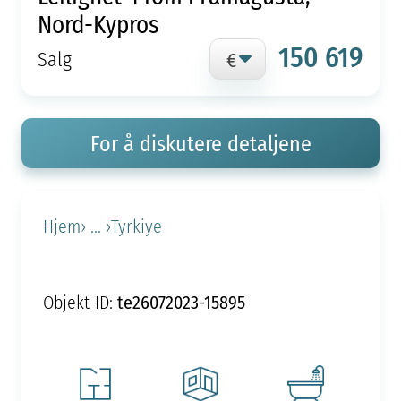
Nord-Kypros
150 619
Salg
For å diskutere detaljene
Hjem
› ... ›
Tyrkiye
te26072023-15895
Objekt-ID: