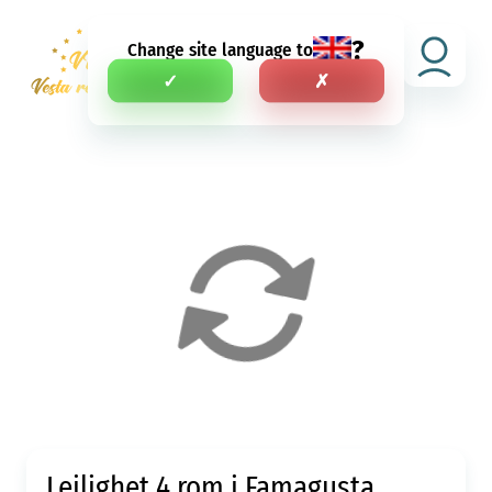
?
Change site language to
NEI
✓
✗
Leilighet 4 rom i Famagusta,