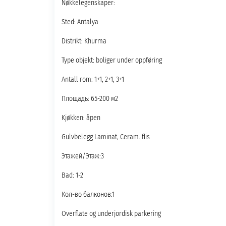
Nøkkelegenskaper:
Sted: Antalya
Distrikt: Khurma
Type objekt: boliger under oppføring
Antall rom: 1+1, 2+1, 3+1
Площадь: 65-200 м2
Kjøkken: åpen
Gulvbelegg Laminat, Ceram. flis
Этажей/Этаж:3
Bad: 1-2
Кол-во балконов:1
Overflate og underjordisk parkering