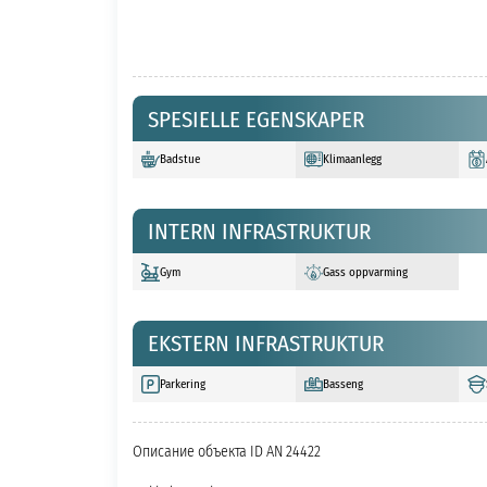
SPESIELLE EGENSKAPER
Badstue
Klimaanlegg
INTERN INFRASTRUKTUR
Gym
Gass oppvarming
EKSTERN INFRASTRUKTUR
Parkering
Basseng
Описание объекта ID AN 24422