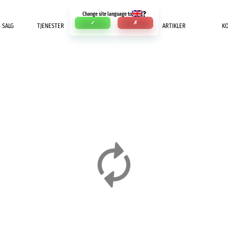
?
Change site language to
✓
✗
SALG
TJENESTER
INNBETALING
ARTIKLER
K