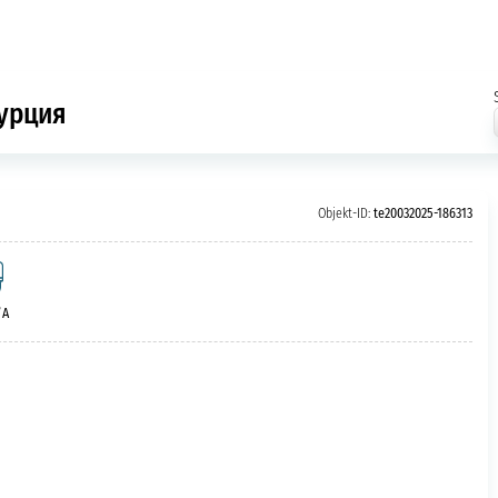
Турция
Objekt-ID:
te20032025-186313
/A