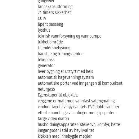
gangveier
landskapsutforming
24 timers sikkerhet
CCTV
åpent basseng
lysthus
teknisk vannforsyning og vannpumpe
lukket område
Utendørsbelysning
badstue og treningssenter
lekeplass
generator
hver bygning er utstyrt med heis
automatisk hagevanningssystem
automatiske porter ved inngangen til komplekset
naturgass
Egenskaper til objektet:
veggene er malt med vannfast satengmaling
vinduer laget av høykvalitets PVC doble vinduer
etterbehandling av himlinger med gipsplater
farge video diafon
husholdningsapparater: stekeovn, komfyr, hette
inngangsdør i stål av høy kvalitet
kjøkken med innebygde møbler