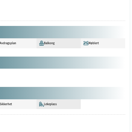
Avdragsplan
Balkong
Møblert
Sikkerhet
Lekeplass