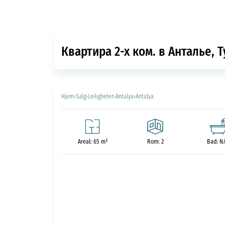
Квартира 2-х ком. в Анталье, 
Hjem
›
Salg
›
Leiligheter
›
Antalya
›
Antalya
Areal: 65 m²
Rom: 2
Bad: N