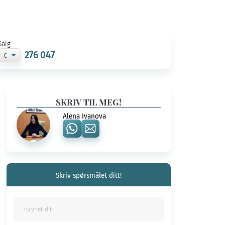
Salg
276 047
SKRIV TIL MEG!
Alena Ivanova
Skriv spørsmålet ditt!