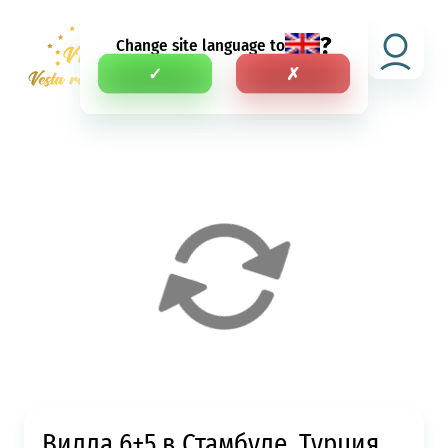
?
Change site language to
SV
✓
✗
Вилла 6+5 в Стамбуле, Турция