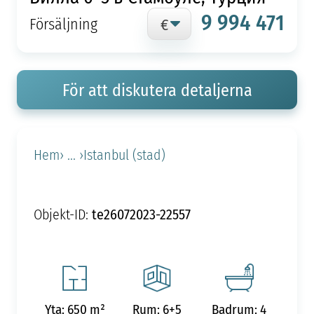
9 994 471
Försäljning
För att diskutera detaljerna
Hem
› ... ›
Istanbul (stad)
te26072023-22557
Objekt-ID:
Yta: 650 m²
Rum: 6+5
Badrum: 4