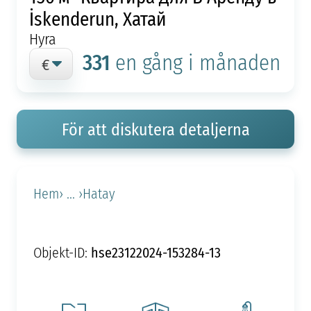
İskenderun, Хатай
Hyra
331
en gång i månaden
För att diskutera detaljerna
Hem
› ... ›
Hatay
hse23122024-153284-13
Objekt-ID: