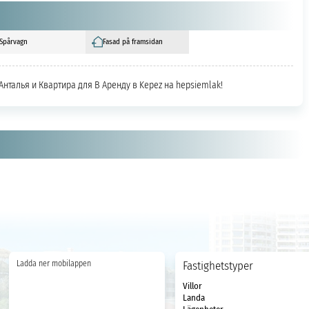
Spårvagn
Fasad på framsidan
, Анталья и Квартира для В Аренду в Kepez на hepsiemlak!
Ladda ner mobilappen
Fastighetstyper
Villor
Landa
Lägenheter