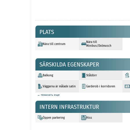
PLATS
Nära till
Nära till centrum
Minibus/Dolmusch
SÄRSKILDA EGENSKAPER
Balkong
Ståldörr
Väggarna är målade satin
Garderob i korridoren
→ показать еще
INTERN INFRASTRUKTUR
Öppen parkering
Hiss