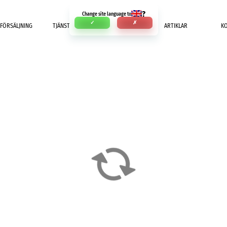
?
Change site language to
✓
✗
FÖRSÄLJNING
TJÄNSTER
BETALNING
ARTIKLAR
K