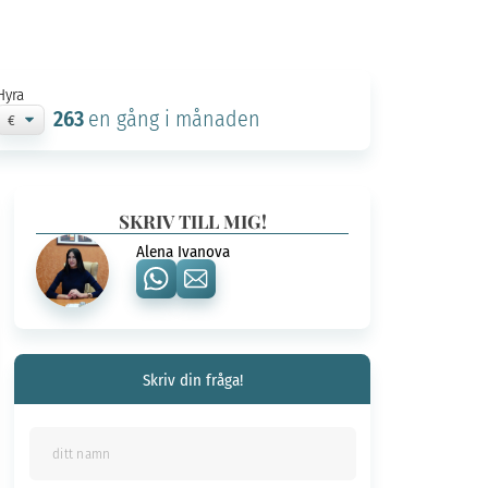
Hyra
263
en gång i månaden
SKRIV TILL MIG!
Alena Ivanova
Skriv din fråga!