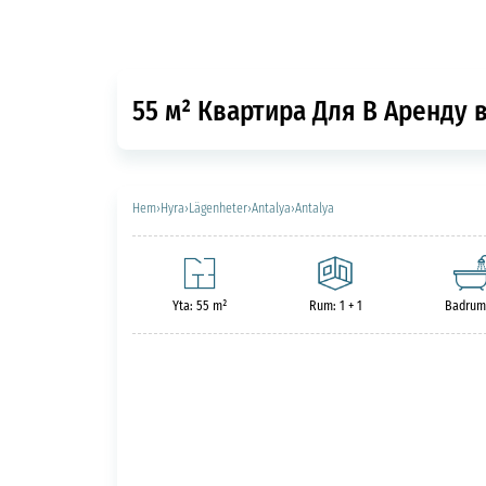
55 м² Квартира Для В Аренду в
Hem
›
Hyra
›
Lägenheter
›
Antalya
›
Antalya
Yta: 55 m²
Rum: 1 + 1
Badrum