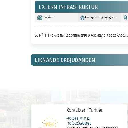
EXTERN INFRASTRUKTUR
Trädgård
Transporttillgänglighet
55 м², 1+1 комнаты Квартира для В Аренду в Kepez Ahatlı
LIKNANDE ERBJUDANDEN
Kontakter i Turkiet
+90(538)7411112
+90(552)6966996
07990, st. Ataturk, No:5, lägenhet 2