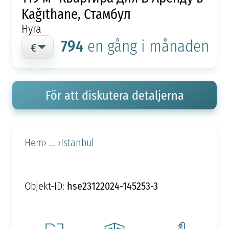
Kağıthane, Стамбул
Hyra
794
en gång i månaden
För att diskutera detaljerna
Hem
› ... ›
Istanbul
hse23122024-145253-3
Objekt-ID: