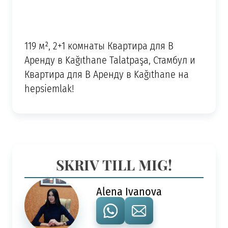
119 м², 2+1 комнаты Квартира для В
Аренду в Kağıthane Talatpaşa, Стамбул и
Квартира для В Аренду в Kağıthane на
hepsiemlak!
SKRIV TILL MIG!
Alena Ivanova