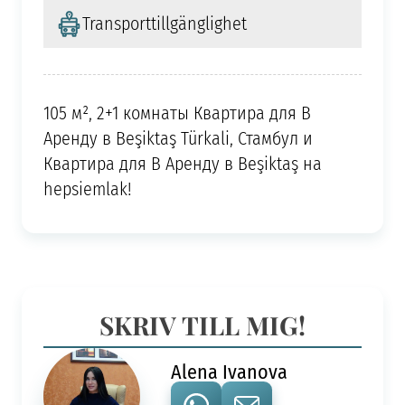
Transporttillgänglighet
105 м², 2+1 комнаты Квартира для В
Аренду в Beşiktaş Türkali, Стамбул и
Квартира для В Аренду в Beşiktaş на
hepsiemlak!
SKRIV TILL MIG!
Alena Ivanova