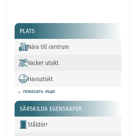
PLATS
Nära till centrum
Vacker utsikt
Havsutsikt
→ показать еще
SÄRSKILDA EGENSKAPER
Ståldörr