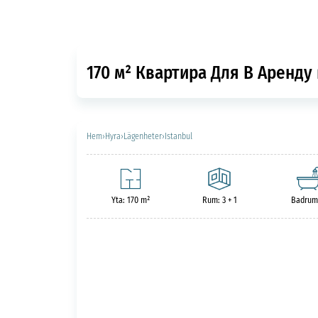
170 м² Квартира Для В Аренду 
Hem
›
Hyra
›
Lägenheter
›
Istanbul
Yta: 170 m²
Rum: 3 + 1
Badrum