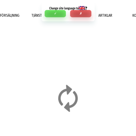
?
Change site language to
✓
✗
FÖRSÄLJNING
TJÄNSTER
BETALNING
ARTIKLAR
K