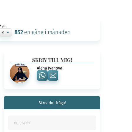
Hyra
852
en gång i månaden
SKRIV TILL MIG!
Alena Ivanova
Skriv din fråga!