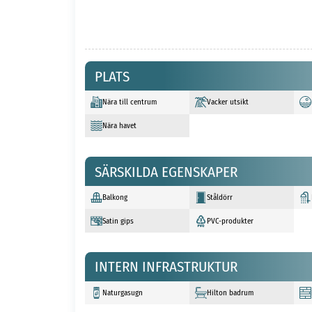
PLATS
Nära till centrum
Vacker utsikt
Nära havet
SÄRSKILDA EGENSKAPER
Balkong
Ståldörr
Satin gips
PVC-produkter
INTERN INFRASTRUKTUR
Naturgasugn
Hilton badrum