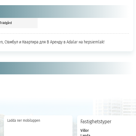
Trädgård
n, Стамбул и Квартира для В Аренду в Adalar на hepsiemlak!
Ladda ner mobilappen
Fastighetstyper
Villor
Landa