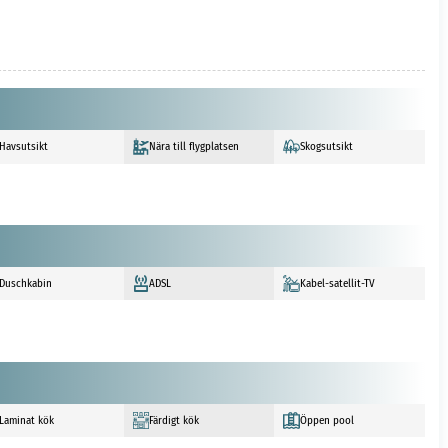
Havsutsikt
Nära till flygplatsen
Skogsutsikt
Duschkabin
ADSL
Kabel-satellit-TV
Laminat kök
Färdigt kök
Öppen pool