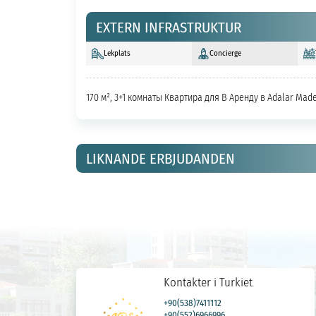
EXTERN INFRASTRUKTUR
Lekplats
Concierge
170 м², 3+1 комнаты Квартира для В Аренду в Adalar Made
LIKNANDE ERBJUDANDEN
Kontakter i Turkiet
+90(538)7411112
+90(552)6966996