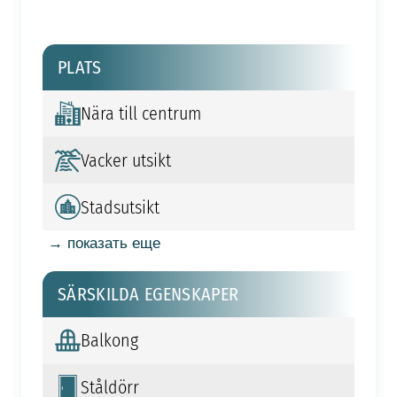
PLATS
Nära till centrum
Vacker utsikt
Stadsutsikt
→ показать еще
SÄRSKILDA EGENSKAPER
Balkong
Ståldörr