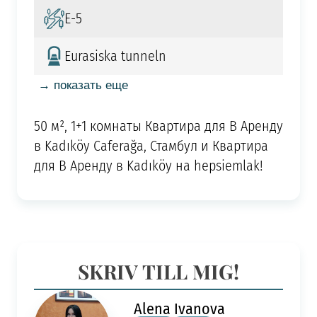
E-5
Eurasiska tunneln
→ показать еще
50 м², 1+1 комнаты Квартира для В Аренду
в Kadıköy Caferağa, Стамбул и Квартира
для В Аренду в Kadıköy на hepsiemlak!
SKRIV TILL MIG!
Alena Ivanova