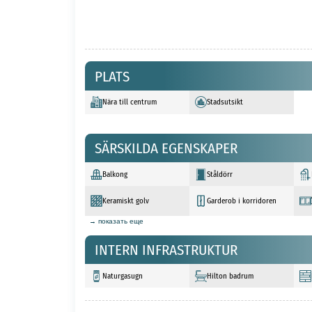
PLATS
Nära till centrum
Stadsutsikt
SÄRSKILDA EGENSKAPER
Balkong
Ståldörr
Keramiskt golv
Garderob i korridoren
→ показать еще
INTERN INFRASTRUKTUR
Naturgasugn
Hilton badrum