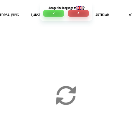
?
Change site language to
✓
✗
FÖRSÄLJNING
TJÄNSTER
BETALNING
ARTIKLAR
K