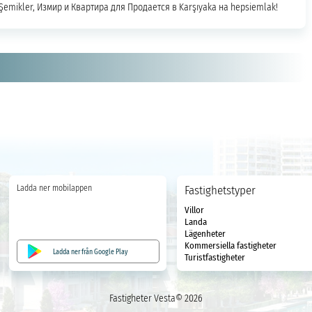
 Şemikler, Измир и Квартира для Продается в Karşıyaka на hepsiemlak!
Ladda ner mobilappen
Fastighetstyper
Villor
Landa
Lägenheter
Kommersiella fastigheter
Ladda ner från Google Play
Turistfastigheter
Fastigheter Vesta© 2026