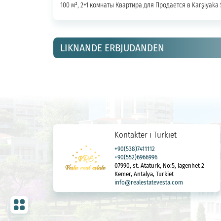
100 м², 2+1 комнаты Квартира для Продается в Karşıyaka
LIKNANDE ERBJUDANDEN
Kontakter i Turkiet
+90(538)7411112
+90(552)6966996
07990, st. Ataturk, No:5, lägenhet 2
Kemer, Antalya, Turkiet
info@realestatevesta.com