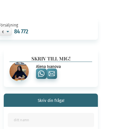
Försäljning
84 772
SKRIV TILL MIG!
Alena Ivanova
Skriv din fråga!