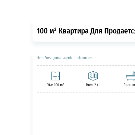
100 м² Квартира Для Продается
Hem
›
Försäljning
›
Lägenheter
›
Izmir
›
Izmir
Yta: 100 m²
Rum: 2 + 1
Badrum