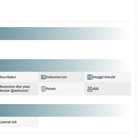
Duschkabin
Videointercom
Inbyggd köksdel
Aluminium eller plast.
Parkett
ADSL
fönster (glasfönster)
Laminat kök