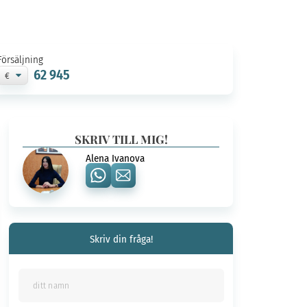
Försäljning
62 945
SKRIV TILL MIG!
Alena Ivanova
Skriv din fråga!