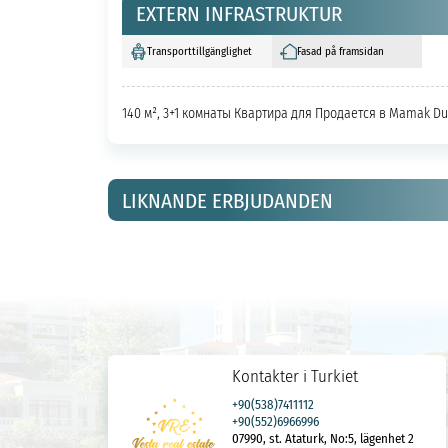
EXTERN INFRASTRUKTUR
Transporttillgänglighet
Fasad på framsidan
140 м², 3+1 комнаты Квартира для Продается в Mamak Dur
LIKNANDE ERBJUDANDEN
Kontakter i Turkiet
+90(538)7411112
+90(552)6966996
07990, st. Ataturk, No:5, lägenhet 2