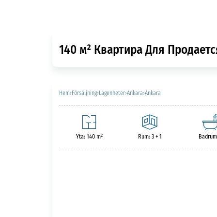
140 м² Квартира Для Продаетс
Hem
›
Försäljning
›
Lägenheter
›
Ankara
›
Ankara
Yta: 140 m²
Rum: 3 + 1
Badrum