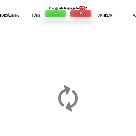
?
Change site language to
✓
✗
FÖRSÄLJNING
TJÄNSTER
BETALNING
ARTIKLAR
K