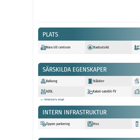
PLATS
Nära till centrum
Stadsutsikt
SÄRSKILDA EGENSKAPER
Balkong
Ståldörr
ADSL
Kabel-satellit-TV
→ показать еще
INTERN INFRASTRUKTUR
Öppen parkering
Hiss