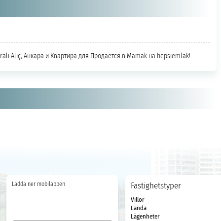
ali Alıç, Анкара и Квартира для Продается в Mamak на hepsiemlak!
Ladda ner mobilappen
Fastighetstyper
Villor
Landa
Lägenheter