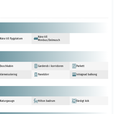
Nära till
Nära till flygplatsen
Minibus/Dolmusch
Duschkabin
Garderob i korridoren
Parkett
Värmeisolering
Paneldörr
Inhägnad balkong
Naturgasugn
Hilton badrum
Färdigt kök