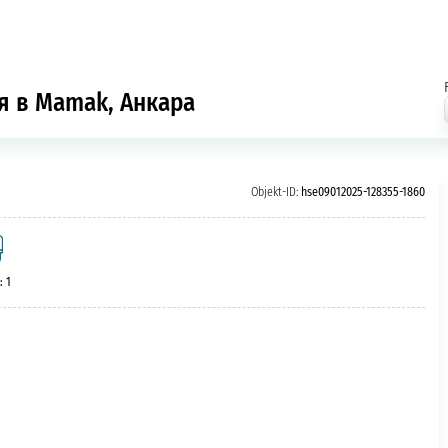
я в Mamak, Анкара
Objekt-ID:
hse09012025-128355-1860
: 1