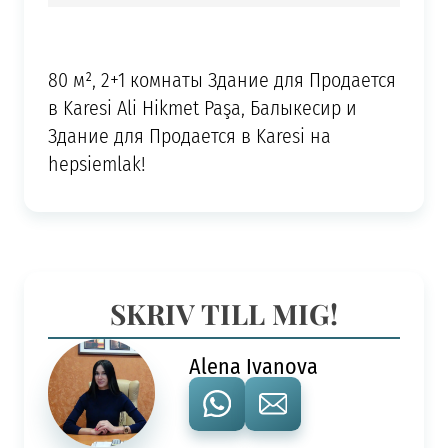
80 м², 2+1 комнаты Здание для Продается
в Karesi Ali Hikmet Paşa, Балыкесир и
Здание для Продается в Karesi на
hepsiemlak!
SKRIV TILL MIG!
Alena Ivanova