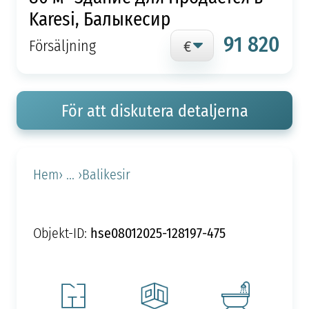
Karesi, Балыкесир
91 820
Försäljning
För att diskutera detaljerna
Hem
› ... ›
Balikesir
hse08012025-128197-475
Objekt-ID: