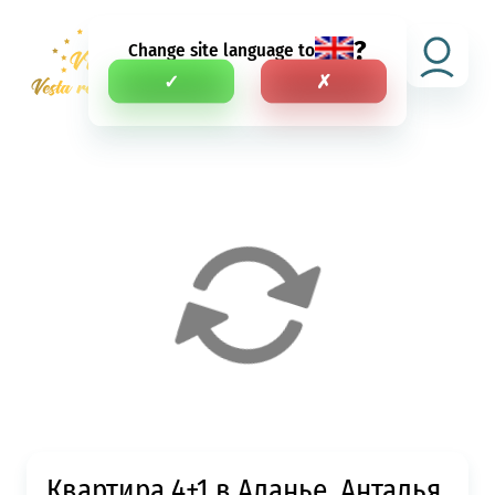
?
Change site language to
RU
✓
✗
Квартира 4+1 в Аланье, Анталья,