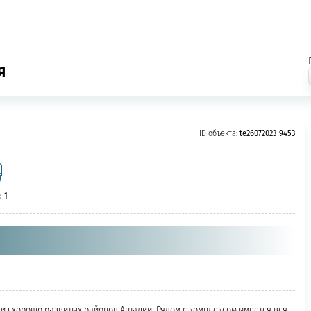
я
ID объекта:
te26072023-9453
: 1
из хорошо развитых районов Анталии. Рядом с комплексом имеется вся