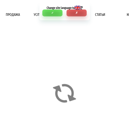
?
Change site language to
✓
✗
ПРОДАЖА
УСЛУГИ
ОПЛАТА
СТАТЬИ
К