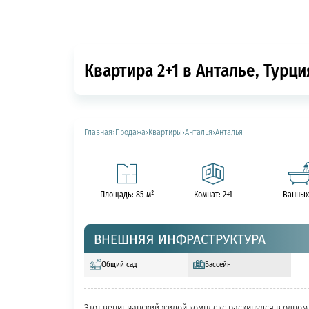
Квартира 2+1 в Анталье, Турци
Главная
›
Продажа
›
Квартиры
›
Анталья
›
Анталья
Площадь: 85 м²
Комнат: 2+1
Ванных
ВНЕШНЯЯ ИНФРАСТРУКТУРА
Общий сад
Бассейн
Этот веницианский жилой комплекс раскинулся в одном 