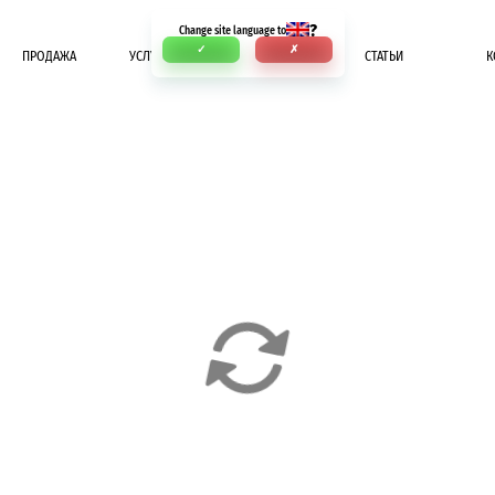
?
Change site language to
✓
✗
ПРОДАЖА
УСЛУГИ
ОПЛАТА
СТАТЬИ
К