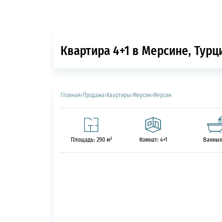
Квартира 4+1 в Мерсине, Турц
Главная
›
Продажа
›
Квартиры
›
Мерсин
›
Мерсин
Площадь: 290 м²
Комнат: 4+1
Ванных