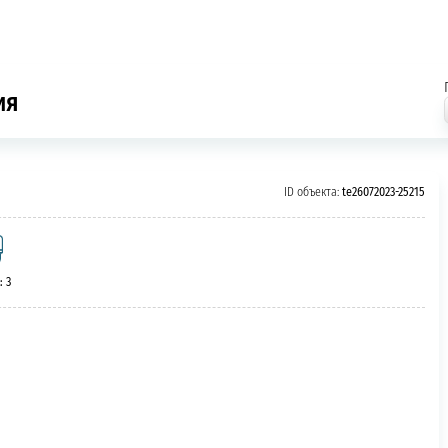
ия
ID объекта:
te26072023-25215
: 3