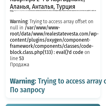
Аланья, Анталья, Турция
Warning
: Trying to access array offset on null in
/var/www/www-root/data/www/realestatevesta.com/wp-content/plugins/oxygen/component-framework/components/classes/code-block.class.php(133) : eval()'d code
on line
49
Warning
: Trying to access array offset on
/var/www/www-
null in
root/data/www/realestatevesta.com/wp-
content/plugins/oxygen/component-
framework/components/classes/code-
block.class.php(133) : eval()'d code
on
53
line
Продажа
Warning
: Trying to access array 
По запросу