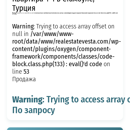
Турция
Warning
: Trying to access array offset on null in
/var/www/www-root/data/www/realestatevesta.com/wp-content/plugins/oxygen/component-framework/components/classes/code-block.class.php(133) : eval()'d code
on line
49
Warning
: Trying to access array offset on
/var/www/www-
null in
root/data/www/realestatevesta.com/wp-
content/plugins/oxygen/component-
framework/components/classes/code-
block.class.php(133) : eval()'d code
on
53
line
Продажа
Warning
: Trying to access array 
По запросу