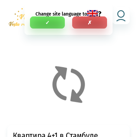
?
Change site language to
RU
✓
✗
Квартира 4+1 в Стамбуле,