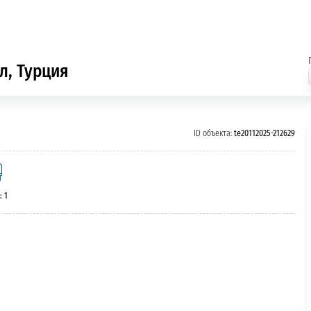
л, Турция
ID объекта:
te20112025-212629
: 1