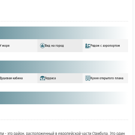
У моря
Вид на город
Рядом с аэропортом
Душевая кабина
Терраса
Кухня открытого плана
 - это район, расположенный в европейской части Стамбула. Это один