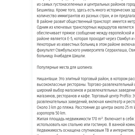
из самых густонаселенных и центральных районов город
Бешикташ. Кроме того, здесь есть много исторических з
количество иммигрантов из разных стран, и он предлаг
В районе развит общественный транспорт: имеется метр
Одним из ключевых транспортных маршрутов является ск
обеспечивает прямое сообщение между европейской и а
районе является E-5, которая проходит через Стамбул и
Некоторые из известных больниц в этом районе включ
факультет Стамбульского университета Серрахпаша, Ст
больницу Ачибадем Шишли.
Популярные места для шопинга:
Нишанташи: Это элитный торговый район, в котором ра
высококлассные рестораны. Торгово-развлекательный ц
широкий выбор магазинов и развлекательных заведени
магазинов, ресторанов и кафе. Торговый центр Profilo:
развлекательных заведений, включая кинотеатр и рест
Около 3 km до пляжа. Расстояние до центра около 25 m
аэропорта 50 km.
Жилая площадь недвижимости 170 m². Включает в себя 
использовать как спальню или гостиную. В ванной комн
Недвижимость оснащена спутниковым ТВ и интернетом.