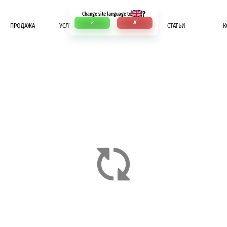
?
Change site language to
✓
✗
ПРОДАЖА
УСЛУГИ
ОПЛАТА
СТАТЬИ
К