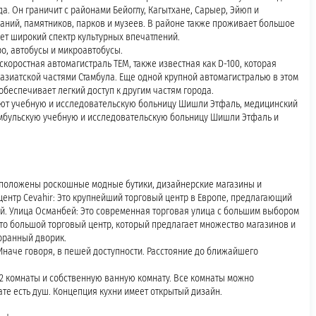
а. Он граничит с районами Бейоглу, Кагытхане, Сарыер, Эйюп и
даний, памятников, парков и музеев. В районе также проживает большое
ает широкий спектр культурных впечатлений.
о, автобусы и микроавтобусы.
оростная автомагистраль TEM, также известная как D-100, которая
зиатской частями Стамбула. Еще одной крупной автомагистралью в этом
 обеспечивает легкий доступ к другим частям города.
ают учебную и исследовательскую больницу Шишли Этфаль, медицинский
амбульскую учебную и исследовательскую больницу Шишли Этфаль и
сположены роскошные модные бутики, дизайнерские магазины и
ентр Cevahir: Это крупнейший торговый центр в Европе, предлагающий
й. Улица Османбей: Это современная торговая улица с большим выбором
 Это большой торговый центр, который предлагает множество магазинов и
оранный дворик.
 Иначе говоря, в пешей доступности. Расстояние до ближайшего
2 комнаты и собственную ванную комнату. Все комнаты можно
ате есть душ. Концепция кухни имеет открытый дизайн.