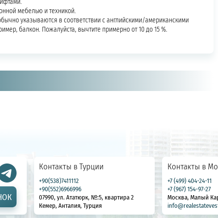
ифтами.
онной мебелью и техникой.
обычно указываются в соответствии с английскими/американскими
имер, балкон. Пожалуйста, вычтите примерно от 10 до 15 %.
Контакты в Турции
Контакты в Мо
+90(538)7411112
+7 (499) 404-24-11
+90(552)6966996
+7 (967) 154-97-27
НОК
07990, ул. Ататюрк, №:5, квартира 2
Москва, Малый Ка
Кемер, Анталия, Турция
info@realestateves