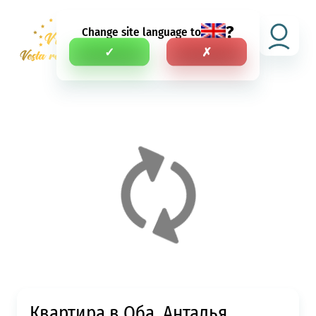
?
Change site language to
RU
✓
✗
Квартира в Оба, Анталья,