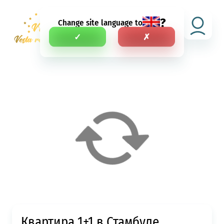
?
Change site language to
RU
✓
✗
Квартира 1+1 в Стамбуле,