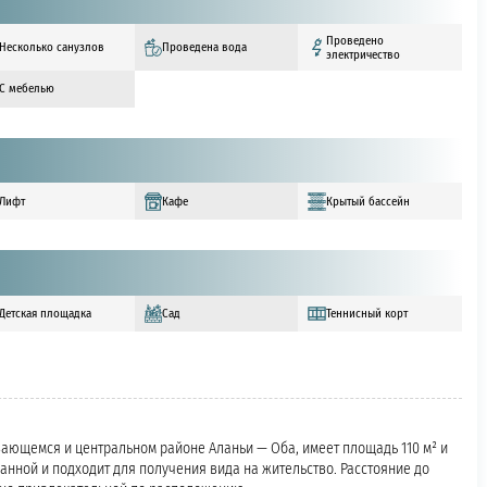
Проведено
Несколько санузлов
Проведена вода
электричество
С мебелью
Лифт
Кафе
Крытый бассейн
Детская площадка
Сад
Теннисный корт
вающемся и центральном районе Аланьи — Оба, имеет площадь 110 м² и
анной и подходит для получения вида на жительство. Расстояние до