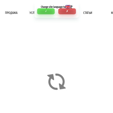
?
Change site language to
✓
✗
ПРОДАЖА
УСЛУГИ
ОПЛАТА
СТАТЬИ
К