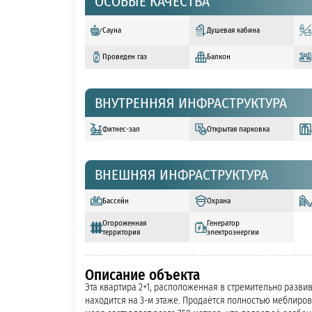
ОСОБЫЕ КАЧЕСТВА
Сауна
Душевая кабина
Проведен газ
Балкон
ВНУТРЕННЯЯ ИНФРАСТРУКТУРА
Фитнес-зал
Открытая парковка
ВНЕШНЯЯ ИНФРАСТРУКТУРА
Бассейн
Охрана
Огороженная
Генератор
территория
электроэнергии
Описание объекта
Эта квартира 2+1, расположенная в стремительно разви
находится на 3-м этаже. Продаётся полностью меблиров