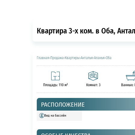
Квартира 3-х ком. в Оба, Анта
Главная
›
Продажа
›
Квартиры
›
Анталья
›
Аланья
›
Оба
Площадь: 110 м²
Комнат: 3
Ванных:
РАСПОЛОЖЕНИЕ
Вид на бассейн