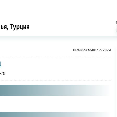
лья, Турция
ID объекта:
te20112025-210251
 Н/Д