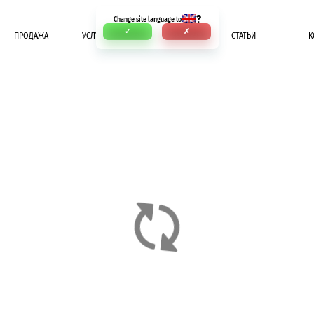
?
Change site language to
✓
✗
ПРОДАЖА
УСЛУГИ
ОПЛАТА
СТАТЬИ
К