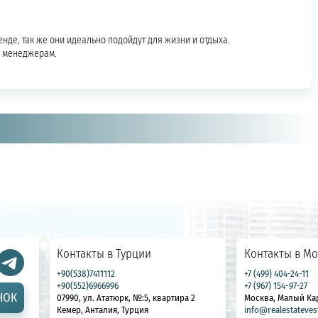
нде, так же они идеально подойдут для жизни и отдыха.
 менеджерам.
Контакты в Турции
Контакты в Мо
+90(538)7411112
+7 (499) 404-24-11
+90(552)6966996
+7 (967) 154-97-27
НОК
07990, ул. Ататюрк, №:5, квартира 2
Москва, Малый Ка
Кемер, Анталия, Турция
info@realestateves