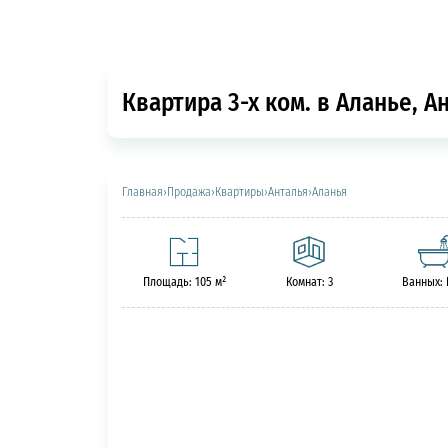
Квартира 3-х ком. в Аланье, А
Главная
›
Продажа
›
Квартиры
›
Анталья
›
Аланья
Площадь: 105 м²
Комнат: 3
Ванных: