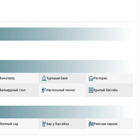
Кинотеатр
Турецкая баня
Ресторан
Бильярдный стол
Настольный теннис
Крытый бассейн
Зеленый сад
Бар у бассейна
Римская парная