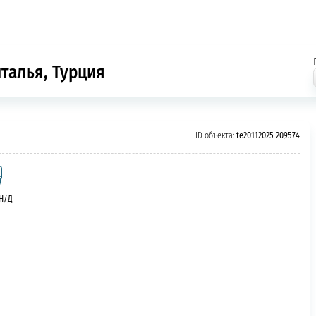
нталья, Турция
ID объекта:
te20112025-209574
 Н/Д