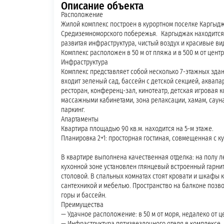
Описание объекта
Расположение
Жилой комплекс построен в курортном поселке Каргыджа
Средиземноморского побережья. Каргыджак находится в 
развитая инфраструктура, чистый воздух и красивые ви
Комплекс расположен в 50 м от пляжа и в 500 м от центр
Инфраструктура
Комплекс представляет собой несколько 7-этажных зда
входит зеленый сад, бассейн с детской секцией, аквапа
ресторан, конференц-зал, кинотеатр, детская игровая ко
массажными кабинетами, зона релаксации, хамам, сауна
паркинг.
Апартаменты
Квартира площадью 90 кв.м. находится на 5-м этаже.
Планировка 2+1: просторная гостиная, совмещенная с ку
В квартире выполнена качественная отделка: на полу л
кухонной зоне установлен глянцевый встроенный гарниту
столовой. В спальных комнатах стоят кровати и шкафы
сантехникой и мебелью. Пространство на балконе позво
горы и бассейн.
Преимущества
— Удачное расположение: в 50 м от моря, недалеко от ц
— Инфраструктура пятизвездочного отеля в комплексе