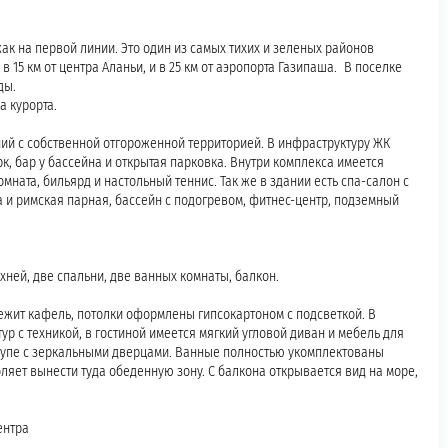
к на первой линии. Это один из самых тихих и зеленых районов
15 км от центра Аланьи, и в 25 км от аэропорта Газипаша. В поселке
ды.
а курорта.
ний с собственной отгороженной территорией. В инфраструктуру ЖК
рк, бар у бассейна и открытая парковка. Внутри комплекса имеется
мната, бильярд и настольный теннис. Так же в здании есть спа-салон с
 и римская парная, бассейн с подогревом, фитнес-центр, подземный
хней, две спальни, две ванных комнаты, балкон.
ежит кафель, потолки оформлены гипсокартоном с подсветкой. В
р с техникой, в гостиной имеется мягкий угловой диван и мебель для
 купе с зеркальными дверцами. Ванные полностью укомплектованы
ляет вынести туда обеденную зону. С балкона открывается вид на море,
ентра