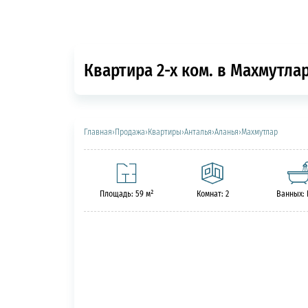
Квартира 2-х ком. в Махмутлар
Главная
›
Продажа
›
Квартиры
›
Анталья
›
Аланья
›
Махмутлар
Площадь: 59 м²
Комнат: 2
Ванных: