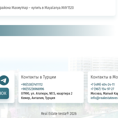
айона Махмутлар – купить в Mayalanya.MAY1520
Контакты в Турции
Контакты в Мо
+90(538)7411112
+7 (499) 404-24-11
+90(552)6966996
+7 (967) 154-97-27
НОК
07990, ул. Ататюрк, №:5, квартира 2
Москва, Малый Ка
Кемер, Анталия, Турция
info@realestateves
Real Estate Vesta© 2026