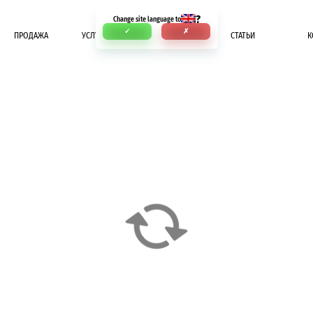
?
Change site language to
✓
✗
ПРОДАЖА
УСЛУГИ
ОПЛАТА
СТАТЬИ
К