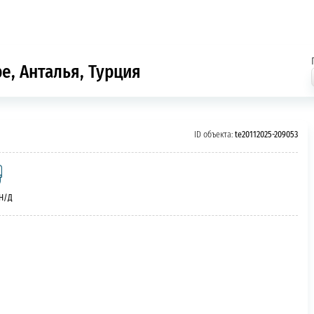
е, Анталья, Турция
ID объекта:
te20112025-209053
 Н/Д