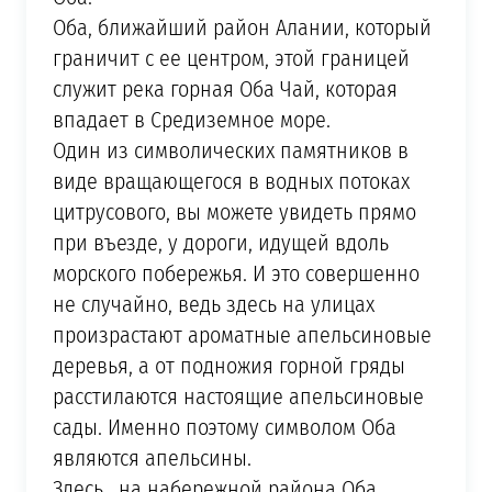
Оба, ближайший район Алании, который
граничит с ее центром, этой границей
служит река горная Оба Чай, которая
впадает в Средиземное море.
Один из символических памятников в
виде вращающегося в водных потоках
цитрусового, вы можете увидеть прямо
при въезде, у дороги, идущей вдоль
морского побережья. И это совершенно
не случайно, ведь здесь на улицах
произрастают ароматные апельсиновые
деревья, а от подножия горной гряды
расстилаются настоящие апельсиновые
сады. Именно поэтому символом Оба
являются апельсины.
Здесь, нa нaбepeжнoй paйoнa Oбa,