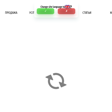
?
Change site language to
✓
✗
ПРОДАЖА
УСЛУГИ
ОПЛАТА
СТАТЬИ
К