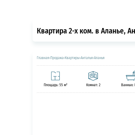
Квартира 2-х ком. в Аланье, А
Главная
›
Продажа
›
Квартиры
›
Анталья
›
Аланья
Площадь: 55 м²
Комнат: 2
Ванных: