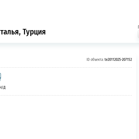
нталья, Турция
ID объекта:
te20112025-207152
 Н/Д