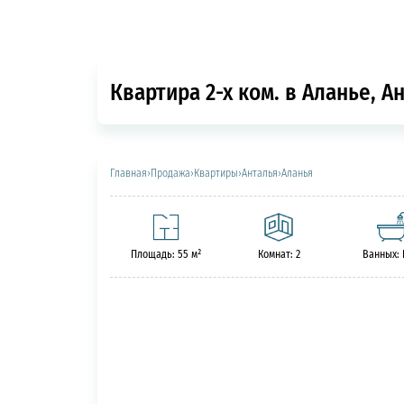
Квартира 2-х ком. в Аланье, А
Главная
›
Продажа
›
Квартиры
›
Анталья
›
Аланья
Площадь: 55 м²
Комнат: 2
Ванных: