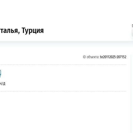
нталья, Турция
ID объекта:
te20112025-207152
 Н/Д