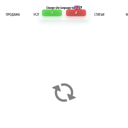
?
Change site language to
✓
✗
ПРОДАЖА
УСЛУГИ
ОПЛАТА
СТАТЬИ
К