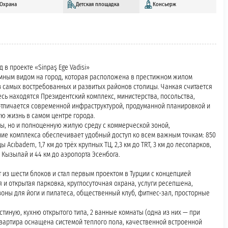
Охрана
Детская площадка
Консьерж
 в проекте «Sinpaş Ege Vadisi»
рамным видом на город, которая расположена в престижном жилом
из самых востребованных и развитых районов столицы. Чанкая считается
сь находятся Президентский комплекс, министерства, посольства,
отличается современной инфраструктурой, продуманной планировкой и
ю жизнь в самом центре города.
иры, но и полноценную жилую среду с коммерческой зоной,
е комплекса обеспечивает удобный доступ ко всем важным точкам: 850
 Acıbadem, 1,7 км до трёх крупных ТЦ, 2,3 км до TRT, 3 км до лесопарков,
и Кызылай и 44 км до аэропорта Эсенбога.
 из шести блоков и стал первым проектом в Турции с концепцией
 и открытая парковка, круглосуточная охрана, услуги ресепшена,
зоны для йоги и пилатеса, общественный клуб, фитнес-зал, просторные
тиную, кухню открытого типа, 2 ванные комнаты (одна из них — при
Квартира оснащена системой теплого пола, качественной встроенной