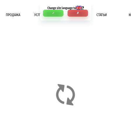
?
Change site language to
✓
✗
ПРОДАЖА
УСЛУГИ
ОПЛАТА
СТАТЬИ
К