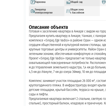
Парковка
Общий сад
Генератор
Общая зона
электроэнергии
с бассейном
Описание объекта
Готовая к заселению квартира в Анкаре с видом на город
Предлагаем купить квартиру в Анкаре, Чанкая, с пано
комплексе «Sinpaş Ege Vadisi» в районе Оран — одном 
сердцем общественной и культурной жизни столицы, зде
крупные торговые центры и университеты. Район Оран 
зелеными зонами, обеспечивая комфортную и спокойну
Проект «Sinpaş Ege Vadisi» предлагает не только кварт
охватывающей повседневные потребности. Расположени
м до Управления земельного кадастра, 1,4 км до больницы
4,5 км до Атакуле, 7 км до озера Эймир, 10 км до площад
Комплекс занимает участок площадью 26 000 м², состоит
круглогодичного пляжа. В инфраструктуру входят крытая
детские площадки, крытый бассейн, терраса на крыше, 
сады и лифты.
Предлагаемая квартира включает 2 спальни, светлую гос
спальне), просторный балкон, кладовую и прачечную. 