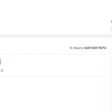
ID объекта:
te20112025-192753
: 2