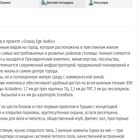
Охрана
Детская площадка
Консьерж
 в проекте «Sinpaş Ege Vadisi»
рамным видом на город, которая расположена в престижном жилом
из самых востребованных и развитых районов столицы. Чанкая считается
сь находятся Президентский комплекс, министерства, посольства,
отличается современной инфраструктурой, продуманной планировкой и
ю жизнь в самом центре города.
иры, но и полноценную жилую среду с коммерческой зоной,
е комплекса обеспечивает удобный доступ ко всем важным точкам: 850
 Acıbadem, 1,7 км до трёх крупных ТЦ, 2,3 км до TRT, 3 км до лесопарков,
и Кызылай и 44 км до аэропорта Эсенбога.
 из шести блоков и стал первым проектом в Турции с концепцией
 и открытая парковка, круглосуточная охрана, услуги ресепшена,
зоны для йоги и пилатеса, общественный клуб, фитнес-зал, просторные
тиную, кухню открытого типа, 2 ванные комнаты (одна из них — при
Квартира оснащена системой теплого пола, качественной встроенной