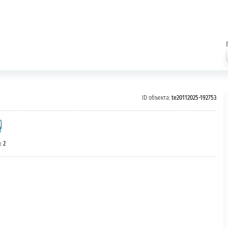
ID объекта:
te20112025-192753
: 2