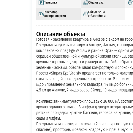
Парковка
Общий сад
Генератор
Общая зона
электроэнергии
с бассейном
Описание объекта
Готовая к заселению квартира в Анкаре с видом на город
Предлагаем купить квартиру в Анкаре, Чанкая, с пано
комплексе «Sinpaş Ege Vadisi» в районе Оран — одном 
сердцем общественной и культурной жизни столицы, зде
крупные торговые центры и университеты. Район Оран 
зелеными зонами, обеспечивая комфортную и спокойну
Проект «Sinpaş Ege Vadisi» предлагает не только кварт
охватывающей повседневные потребности. Расположени
м до Управления земельного кадастра, 1,4 км до больницы
4,5 км до Атакуле, 7 км до озера Эймир, 10 км до площад
Комплекс занимает участок площадью 26 000 м², состоит
круглогодичного пляжа. В инфраструктуру входят крытая
детские площадки, крытый бассейн, терраса на крыше, 
сады и лифты.
Предлагаемая квартира включает 2 спальни, светлую гос
спальне), просторный балкон, кладовую и прачечную. 