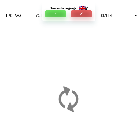
?
Change site language to
✓
✗
ПРОДАЖА
УСЛУГИ
ОПЛАТА
СТАТЬИ
К