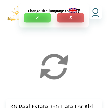
?
Change site language to
RU
✓
✗
KG Real Estate 2+0 Flate For Ald