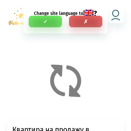
?
Change site language to
RU
✓
✗
Квартира на продажу в