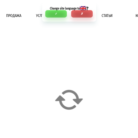
?
Change site language to
✓
✗
ПРОДАЖА
УСЛУГИ
ОПЛАТА
СТАТЬИ
К