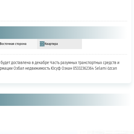
Восточная сторона
Квартира
удет доставлена ​​в декабре Часть разумных транспортных средств и
ормации Озбал недвижимость Юсуф Озкан 05332362364 Selami özcan