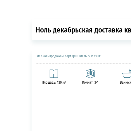
Ноль декабрьская доставка кв
Главная
›
Продажа
›
Квартиры
›
Элязыг
›
Элязыг
Площадь: 130 м²
Комнат: 3+1
Ванных