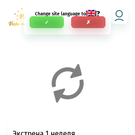
?
Change site language to
RU
✓
✗
Экстрена 1 неделя