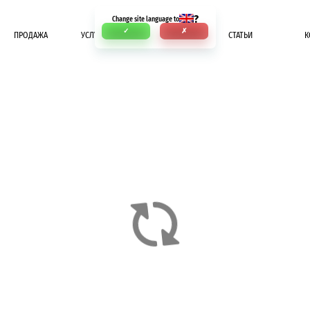
?
Change site language to
✓
✗
ПРОДАЖА
УСЛУГИ
ОПЛАТА
СТАТЬИ
К