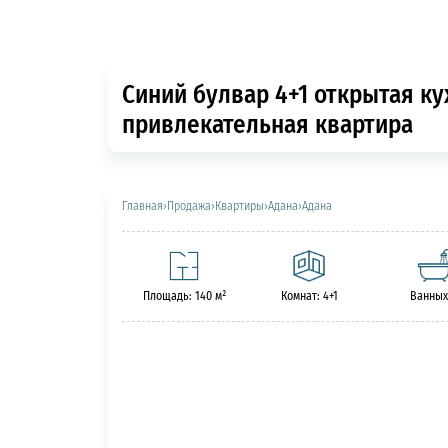
Синий булвар 4+1 открытая к
привлекательная квартира
Главная
›
Продажа
›
Квартиры
›
Адана
›
Адана
Площадь: 140 м²
Комнат: 4+1
Ванных