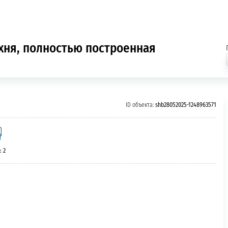
ухня, полностью построенная
ID объекта:
shb28052025-1248963571
: 2