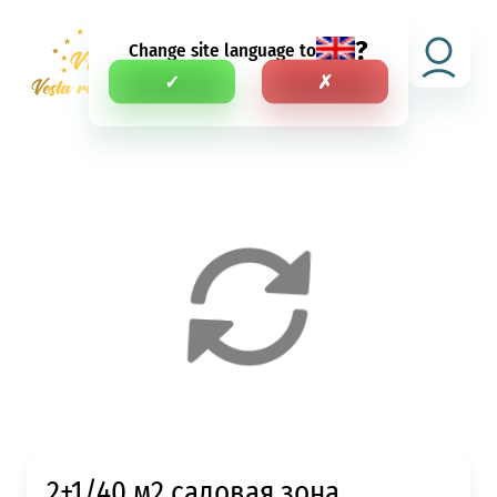
?
Change site language to
RU
✓
✗
2+1/40 м2 садовая зона