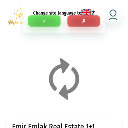
?
Change site language to
RU
✓
✗
Emir Emlak Real Estate 1+1