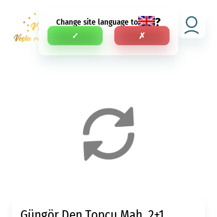
?
Change site language to
RU
✓
✗
Güngör Den Topçu Mah. 2+1