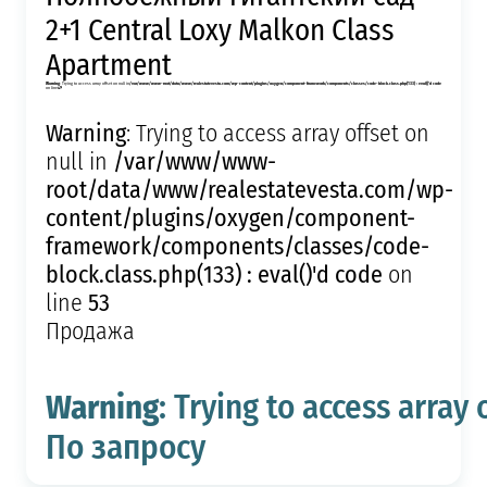
2+1 Central Loxy Malkon Class
Apartment
Warning
: Trying to access array offset on null in
/var/www/www-root/data/www/realestatevesta.com/wp-content/plugins/oxygen/component-framework/components/classes/code-block.class.php(133) : eval()'d code
on line
49
Warning
: Trying to access array offset on
/var/www/www-
null in
root/data/www/realestatevesta.com/wp-
content/plugins/oxygen/component-
framework/components/classes/code-
block.class.php(133) : eval()'d code
on
53
line
Продажа
Warning
: Trying to access array 
По запросу