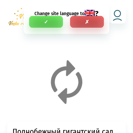
?
Change site language to
RU
✓
✗
Полнобежный гигантский сад