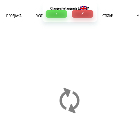
?
Change site language to
✓
✗
ПРОДАЖА
УСЛУГИ
ОПЛАТА
СТАТЬИ
К