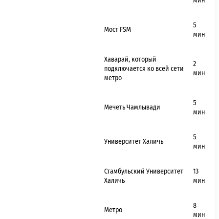
мин
5
Мост
FSM
мин
Хаварай, который
2
подключается ко всей сети
мин
метро
5
Мечеть Чамлывади
мин
5
Университет Халичь
мин
Стамбульский Университет
13
Халичь
мин
8
Метро
мин