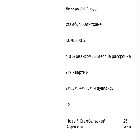
Январь 202
4
год.
Стамбул, Кагытхане
1.070.000 $
4
0
% авансом
,
8
месяца рассрочка
919 квартир
2+1; 3+1; 4+1
, 5+1 и дуплексы
1
9
Новый Стамбульский
25
Аэропорт
мин