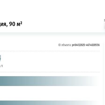
ия, 90 м²
ID объекта:
pri04122025-4674020556
: 1