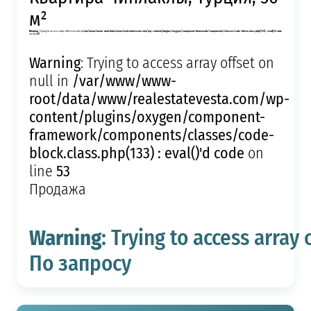
м²
Warning
: Trying to access array offset on null in
/var/www/www-root/data/www/realestatevesta.com/wp-content/plugins/oxygen/component-framework/components/classes/code-block.class.php(133) : eval()'d code
on line
49
Warning
: Trying to access array offset on
/var/www/www-
null in
root/data/www/realestatevesta.com/wp-
content/plugins/oxygen/component-
framework/components/classes/code-
block.class.php(133) : eval()'d code
on
53
line
Продажа
Warning
: Trying to access array 
По запросу