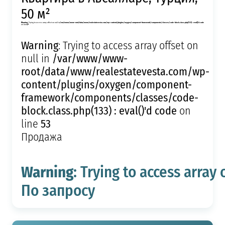
50 м²
Warning
: Trying to access array offset on null in
/var/www/www-root/data/www/realestatevesta.com/wp-content/plugins/oxygen/component-framework/components/classes/code-block.class.php(133) : eval()'d code
on line
49
Warning
: Trying to access array offset on
/var/www/www-
null in
root/data/www/realestatevesta.com/wp-
content/plugins/oxygen/component-
framework/components/classes/code-
block.class.php(133) : eval()'d code
on
53
line
Продажа
Warning
: Trying to access array 
По запросу