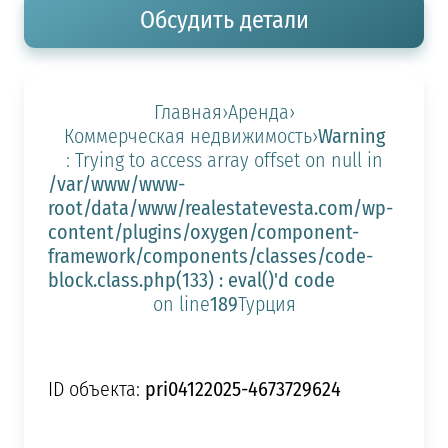
Обсудить детали
Главная
›
Аренда
›
Warning
Коммерческая недвижимость
›
: Trying to access array offset on null in
/var/www/www-
root/data/www/realestatevesta.com/wp-
content/plugins/oxygen/component-
framework/components/classes/code-
block.class.php(133) : eval()'d code
189
on line
Турция
pri04122025-4673729624
ID объекта: