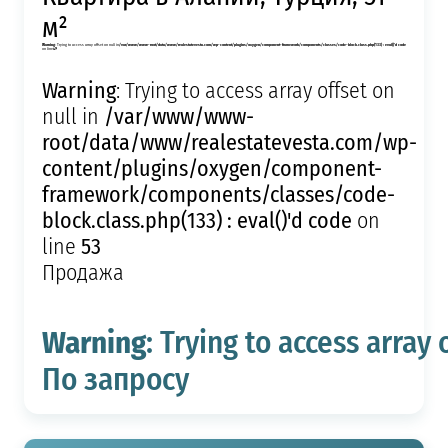
м²
Warning
: Trying to access array offset on null in
/var/www/www-root/data/www/realestatevesta.com/wp-content/plugins/oxygen/component-framework/components/classes/code-block.class.php(133) : eval()'d code
on line
49
Warning
: Trying to access array offset on
/var/www/www-
null in
root/data/www/realestatevesta.com/wp-
content/plugins/oxygen/component-
framework/components/classes/code-
block.class.php(133) : eval()'d code
on
53
line
Продажа
Warning
: Trying to access array 
По запросу