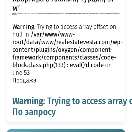
м²
Warning
: Trying to access array offset on null in
/var/www/www-root/data/www/realestatevesta.com/wp-content/plugins/oxygen/component-framework/components/classes/code-block.class.php(133) : eval()'d code
on line
49
Warning
: Trying to access array offset on
/var/www/www-
null in
root/data/www/realestatevesta.com/wp-
content/plugins/oxygen/component-
framework/components/classes/code-
block.class.php(133) : eval()'d code
on
53
line
Продажа
Warning
: Trying to access array 
По запросу