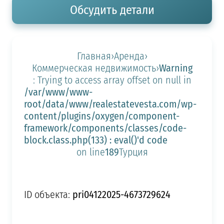
Обсудить детали
Главная
›
Аренда
›
Warning
Коммерческая недвижимость
›
: Trying to access array offset on null in
/var/www/www-
root/data/www/realestatevesta.com/wp-
content/plugins/oxygen/component-
framework/components/classes/code-
block.class.php(133) : eval()'d code
189
on line
Турция
pri04122025-4673729624
ID объекта: